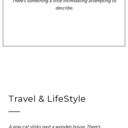
There’s something a little intimidating attempting to
describe.
Travel & LifeStyle
A gray cat slinks past a wooden house. There’s